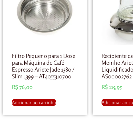
Filtro Pequeno para 1 Dose
Recipiente d
para Máquina de Café
Moinho Ariet
Espresso Ariete Jade 1380 /
Liquidificado
Slim 1399 – AT4055310700
AS00002762
R$
76,00
R$
115,95
Adicionar ao carrinho
Adicionar ao c