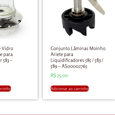
e Vidro
Conjunto Lâminas Moinho
e para
Ariete para
r 583 –
Liquidificadores 585 / 583 /
589 – AS00002765
R$
75,00
arrinho
Adicionar ao carrinho