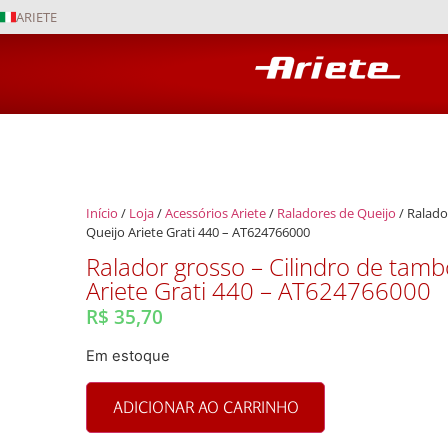
ARIETE
Início
/
Loja
/
Acessórios Ariete
/
Raladores de Queijo
/ Ralado
Queijo Ariete Grati 440 – AT624766000
Ralador grosso – Cilindro de tamb
Ariete Grati 440 – AT624766000
R$
35,70
Em estoque
ADICIONAR AO CARRINHO