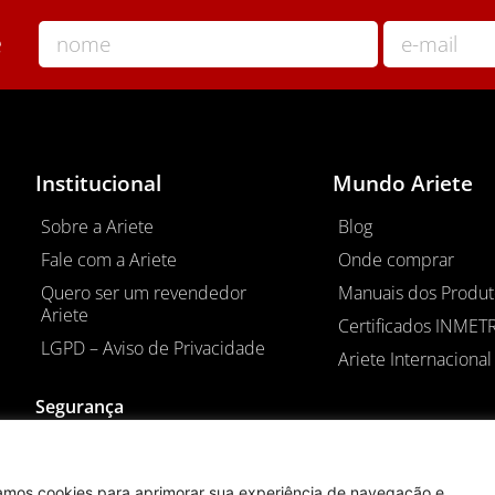
e
Institucional
Mundo Ariete
Sobre a Ariete
Blog
Fale com a Ariete
Onde comprar
Quero ser um revendedor
Manuais dos Produt
Ariete
Certificados INMET
LGPD – Aviso de Privacidade
Ariete Internacional 
Segurança
izamos cookies para aprimorar sua experiência de navegação e