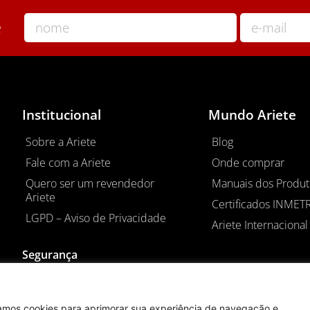
e
Institucional
Mundo Ariete
Sobre a Ariete
Blog
Fale com a Ariete
Onde comprar
Quero ser um revendedor
Manuais dos Produt
Ariete
Certificados INMET
LGPD – Aviso de Privacidade
Ariete Internacional 
Segurança
izamos cookies para aprimorar sua experiência de navegação e