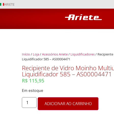
ARIETE
Início
/
Loja
/
Acessórios Ariete
/
Liquidificadores
/ Recipiente
Liquidificador 585 – AS00004471
Recipiente de Vidro Moinho Multiu
Liquidificador 585 – AS00004471
R$
115,95
Em estoque
ADICIONAR AO CARRINHO