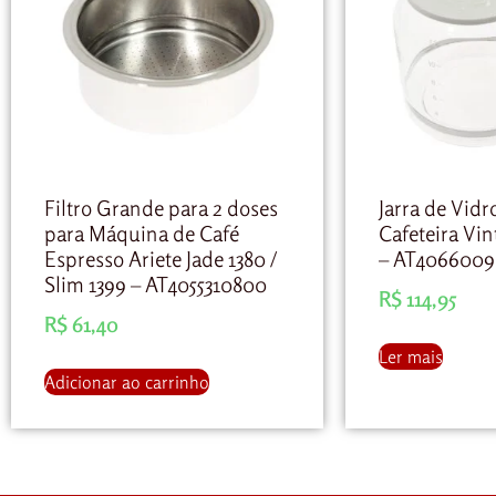
Filtro Grande para 2 doses
Jarra de Vidr
para Máquina de Café
Cafeteira Vin
Espresso Ariete Jade 1380 /
– AT406600
Slim 1399 – AT4055310800
R$
114,95
R$
61,40
Ler mais
Adicionar ao carrinho