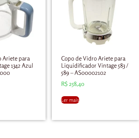
o Ariete para
Copo de Vidro Ariete para
tage 1342 Azul
Liquidificador Vintage 583 /
9000
589 – AS00002102
R$
258,40
Ler mais