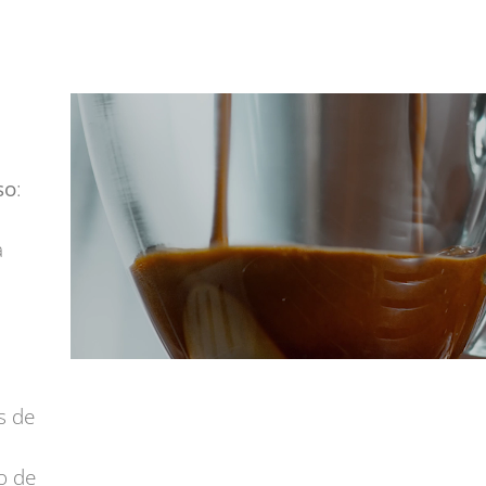
so
:
a
s de
o de