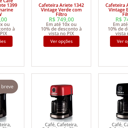
e Café
ete 1399
Cafeteira Ariete 1342
Cafeteira 
marine
Vintage Verde com
Vintage
W
Filtro
Fi
,00
R$
749,00
R$
7
0x ou
Em até 10x ou
Em até
conto à
10% de desconto à
10% de d
 PIX
vista no PIX
vista
ões
Ver opções
Ver 
 breve
teira
,
Café
,
Cafeteira
,
Café
,
C