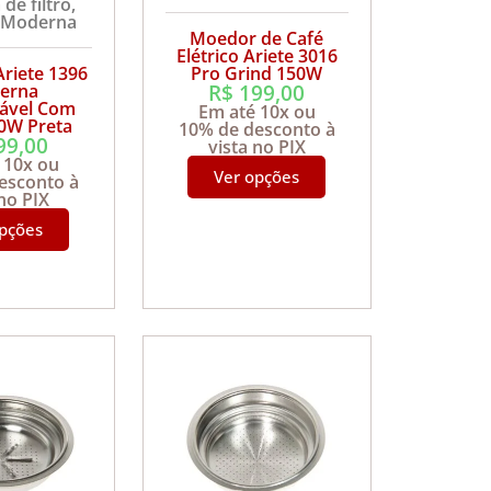
 de filtro
,
Moderna
Moedor de Café
Elétrico Ariete 3016
Ariete 1396
Pro Grind 150W
R$
199,00
erna
ável Com
Em até 10x ou
00W Preta
10% de desconto à
99,00
vista no PIX
 10x ou
Ver opções
esconto à
 no PIX
opções