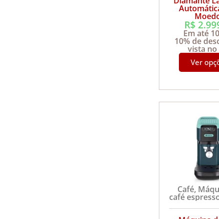
Diamante La
Automátic
Moed
R$
2.99
Em até 1
10% de des
vista no
Ver opç
Café
,
Máqu
café espress