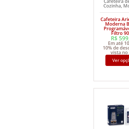
Cafeteira de
Cozinha
,
M
Cafeteira Ari
Moderna B
Programáv
Filtro 
R$
599
Em até 1
10% de des
vista no
Ver opç