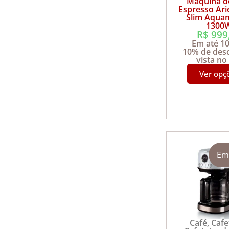
Máquina d
Espresso Ari
Slim Aqua
1300
R$
999
Em até 1
10% de des
vista no
Ver opç
Em
Café
,
Cafe