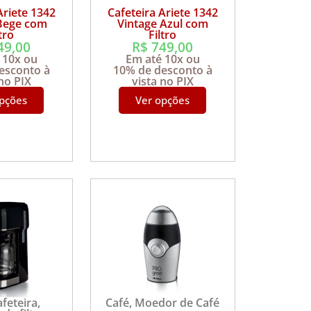
Ariete 1342
Cafeteira Ariete 1342
 Bege com
Vintage Azul com
ltro
Filtro
49,00
R$
749,00
 10x ou
Em até 10x ou
esconto à
10% de desconto à
 no PIX
vista no PIX
opções
Ver opções
afeteira
,
Café
,
Moedor de Café