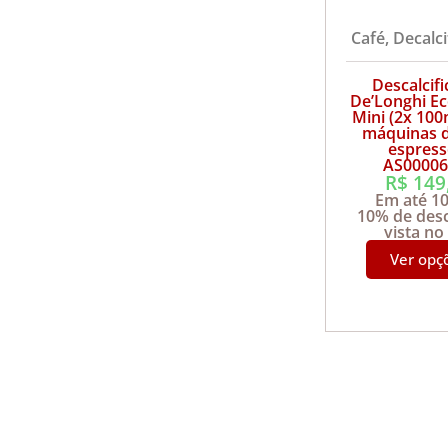
Café
,
Decalci
Descalcifi
De’Longhi E
Mini (2x 100
máquinas d
espresso
AS00006
R$
149
Em até 1
10% de des
vista no
Ver opç