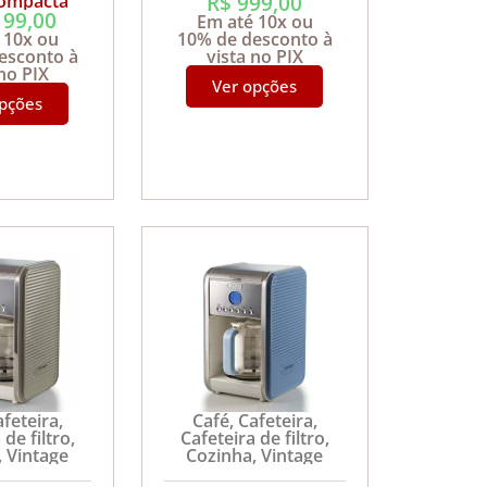
R$
999,00
Compacta
199,00
Em até 10x ou
 10x ou
10% de desconto à
esconto à
vista no PIX
 no PIX
Ver opções
opções
afeteira
,
Café
,
Cafeteira
,
 de filtro
,
Cafeteira de filtro
,
,
Vintage
Cozinha
,
Vintage