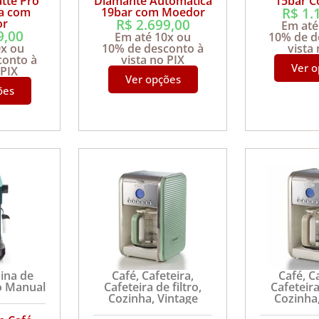
tte Pro
Diamante Automática
15bar 
R$
1.
a com
19bar com Moedor
R$
2.699,00
or
Em até
9,00
Em até 10x ou
10% de d
0x ou
10% de desconto à
vista
conto à
vista no PIX
Ver 
 PIX
Ver opções
ões
ina de
Café
,
Cafeteira
,
Café
,
C
o Manual
Cafeteira de filtro
,
Cafeteira
Cozinha
,
Vintage
Cozinha