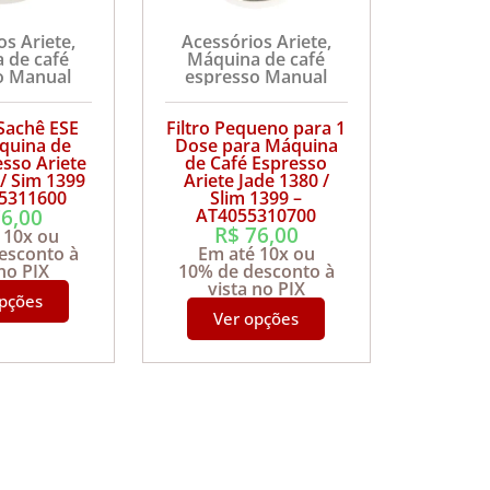
os Ariete
,
Acessórios Ariete
,
 de café
Máquina de café
o Manual
espresso Manual
 Sachê ESE
Filtro Pequeno para 1
quina de
Dose para Máquina
esso Ariete
de Café Espresso
 / Sim 1399
Ariete Jade 1380 /
25311600
Slim 1399 –
6,00
AT4055310700
R$
76,00
 10x ou
esconto à
Em até 10x ou
 no PIX
10% de desconto à
vista no PIX
opções
Ver opções