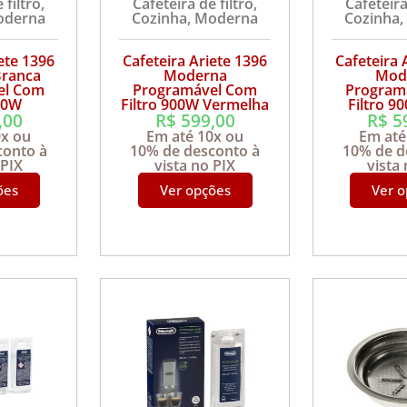
 filtro
,
Cafeteira de filtro
,
Cafeteira
oderna
Cozinha
,
Moderna
Cozinha
,
ete 1396
Cafeteira Ariete 1396
Cafeteira 
ranca
Moderna
Mod
el Com
Programável Com
Program
900W
Filtro 900W Vermelha
Filtro 9
,00
R$
599,00
R$
5
0x ou
Em até 10x ou
Em até
conto à
10% de desconto à
10% de d
 PIX
vista no PIX
vista
ões
Ver opções
Ver 