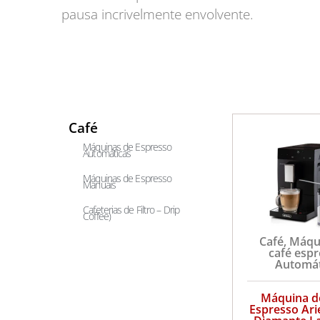
pausa incrivelmente envolvente.
Café
Máquinas de Espresso
Automáticas
Máquinas de Espresso
Manuais
Cafeterias de Filtro – Drip
Coffee)
Café
,
Máqu
café esp
Automát
Máquina d
Espresso Ari