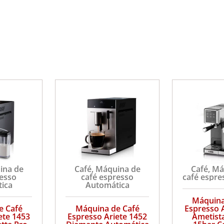
ina de
Café
,
Máquina de
Café
,
Má
resso
café espresso
café espr
ica
Automática
Máquina
e Café
Máquina de Café
Espresso 
ete 1453
Espresso Ariete 1452
Ametist