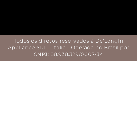
Todos os diretos reservados à De'Longhi
Appliance SRL - Itália - Operada no Brasil por
CNPJ: 88.938.329/0007-34