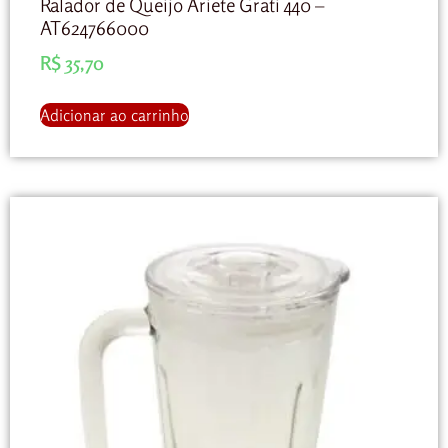
Ralador de Queijo Ariete Grati 440 –
AT624766000
R$
35,70
Adicionar ao carrinho