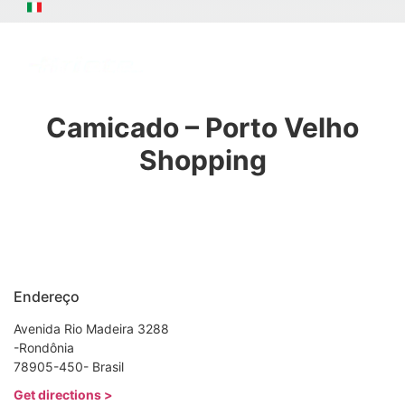
Fale Com A Ariete
Minha Conta
Meus Pedidos
Camicado – Porto Velho
Shopping
Endereço
Avenida Rio Madeira 3288
-Rondônia
78905-450- Brasil
Get directions >