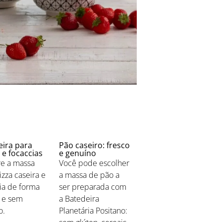
eira para
Pão caseiro: fresco
 e focaccias
e genuíno
e a massa
Você pode escolher
izza caseira e
a massa de pão a
ia de forma
ser preparada com
 e sem
a Batedeira
o.
Planetária Positano: