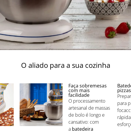
O aliado para a sua cozinha
Faça sobremesas
Bated
com mais
pizzas
facilidade
Prepar
O processamento
para p
artesanal de massas
focacc
de bolo é longo e
rápida
cansativo: com
esforç
a
batedeira