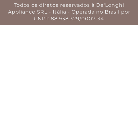
Todos os diretos reservados à De'Longhi
Appliance SRL - Itália - Operada no Brasil por
CNPJ: 88.938.329/0007-34