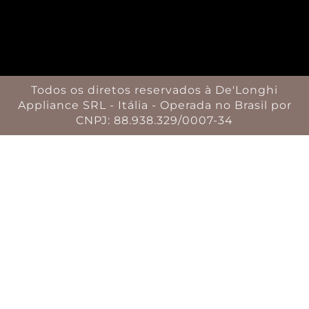
Todos os diretos reservados à De'Longhi
Appliance SRL - Itália - Operada no Brasil por
CNPJ: 88.938.329/0007-34